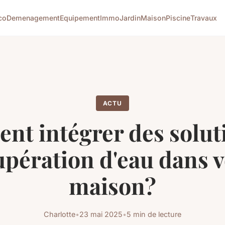
co
Demenagement
Equipement
Immo
Jardin
Maison
Piscine
Travaux
ACTU
t intégrer des solut
upération d'eau dans v
maison?
Charlotte
•
23 mai 2025
•
5 min de lecture