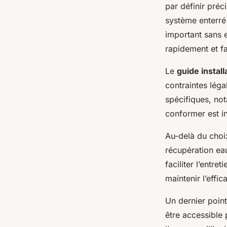
par définir préc
système enterré
important sans e
rapidement et fac
Le
guide instal
contraintes lég
spécifiques, not
conformer est in
Au-delà du choi
récupération eau 
faciliter l’entr
maintenir l’effica
Un dernier point
être accessible p