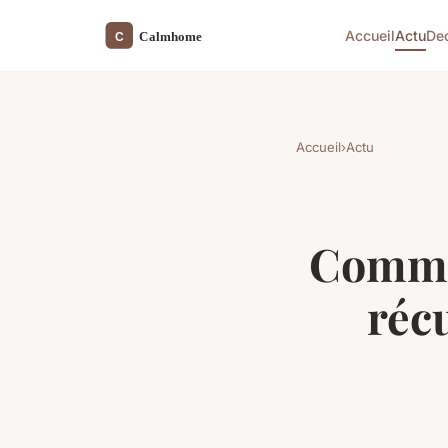
Accueil
Actu
De
Accueil
›
Actu
Commen
réc