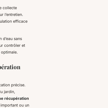
e collecte
 l’entretien.
lation efficace
on d’eau sans
ur contrôler et
 optimale.
pération
ation précise.
u jardin,
e récupération
 important ou un