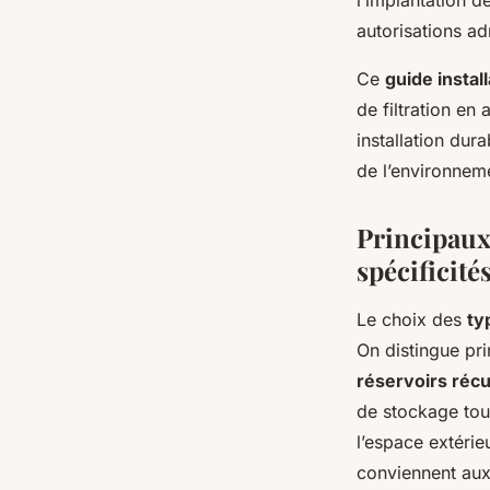
l’implantation d
autorisations ad
Ce
guide instal
de filtration en
installation dur
de l’environnem
Principaux
spécificité
Le choix des
ty
On distingue pr
réservoirs réc
de stockage tou
l’espace extérie
conviennent aux