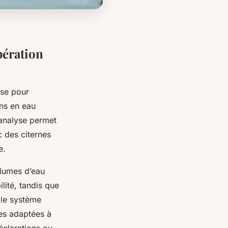
pération
use pour
ins en eau
 analyse permet
c des citernes
e.
olumes d’eau
ilité, tandis que
s le système
les adaptées à