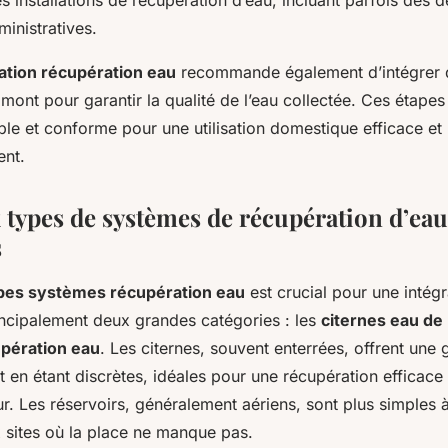
es installations de récupération d’eau, incluant parfois des 
ministratives.
lation récupération eau
recommande également d’intégrer d
 amont pour garantir la qualité de l’eau collectée. Ces étape
able et conforme pour une utilisation domestique efficace e
ent.
 types de systèmes de récupération d’eau 
s
pes systèmes récupération eau
est crucial pour une intégr
incipalement deux grandes catégories : les
citernes eau de 
upération eau
. Les citernes, souvent enterrées, offrent une
t en étant discrètes, idéales pour une récupération efficac
ur. Les réservoirs, généralement aériens, sont plus simples à 
 sites où la place ne manque pas.