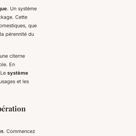
que
. Un système
ockage. Cette
domestiques, que
 la pérennité du
une citerne
ple. En
. Le
système
usages et les
pération
on
. Commencez