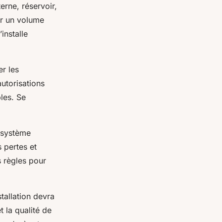
erne, réservoir,
ur un volume
installe
er les
utorisations
les. Se
e système
s pertes et
s règles pour
stallation devra
t la qualité de