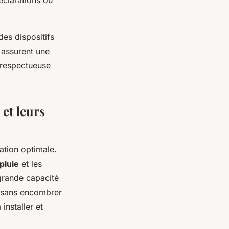
déclarations ou
es dispositifs
s assurent une
t respectueuse
et leurs
ation optimale.
pluie
et les
 grande capacité
e sans encombrer
installer et