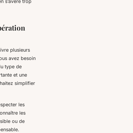
en s’avère trop
pération
uivre plusieurs
vous avez besoin
du type de
tante et une
haitez simplifier
especter les
onnaître les
isible ou de
pensable.