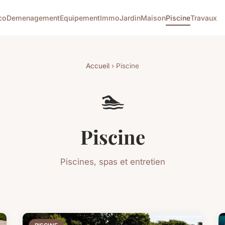
co
Demenagement
Equipement
Immo
Jardin
Maison
Piscine
Travaux
Accueil
› Piscine
🏊
Piscine
Piscines, spas et entretien