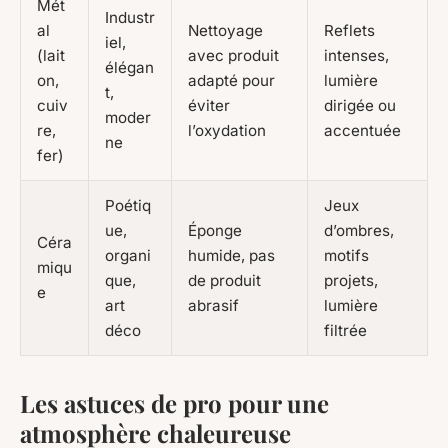
Mét
Industr
al
Nettoyage
Reflets
iel,
(lait
avec produit
intenses,
élégan
on,
adapté pour
lumière
t,
cuiv
éviter
dirigée ou
moder
re,
l’oxydation
accentuée
ne
fer)
Poétiq
Jeux
ue,
Éponge
d’ombres,
Céra
organi
humide, pas
motifs
miqu
que,
de produit
projets,
e
art
abrasif
lumière
déco
filtrée
Les astuces de pro pour une
atmosphère chaleureuse