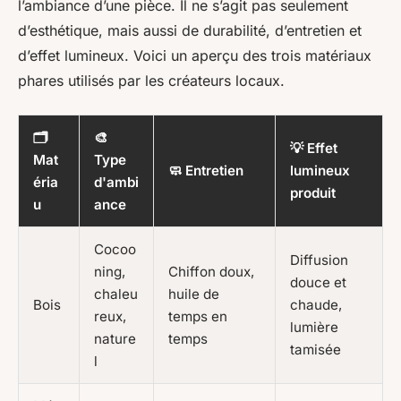
l’ambiance d’une pièce. Il ne s’agit pas seulement
d’esthétique, mais aussi de durabilité, d’entretien et
d’effet lumineux. Voici un aperçu des trois matériaux
phares utilisés par les créateurs locaux.
🗂️
🎨
💡 Effet
Mat
Type
🧼 Entretien
lumineux
éria
d'ambi
produit
u
ance
Cocoo
Diffusion
ning,
Chiffon doux,
douce et
chaleu
huile de
Bois
chaude,
reux,
temps en
lumière
nature
temps
tamisée
l