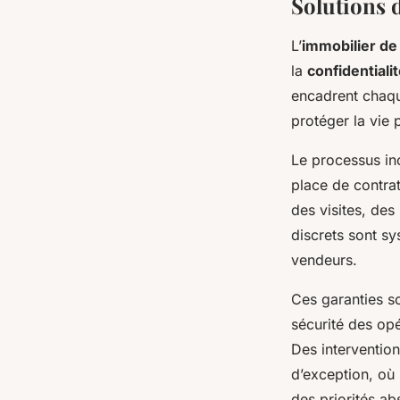
Solutions 
L’
immobilier de
la
confidentiali
encadrent chaqu
protéger la vie 
Le processus inc
place de contrat
des visites, de
discrets sont s
vendeurs.
Ces garanties so
sécurité des opé
Des intervention
d’exception, où 
des priorités ab