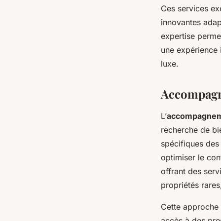
Ces services exc
innovantes adapt
expertise permet
une expérience 
luxe.
Accompagn
L’
accompagnem
recherche de bie
spécifiques des 
optimiser le con
offrant des serv
propriétés rares
Cette approche 
accès à des pre