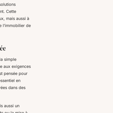
solutions
nt. Cette
ux, mais aussi à
 l’immobilier de
ée
la simple
tée aux exigences
est pensée pour
ssentiel en
ivées dans des
s aussi un
ts ou la mise à