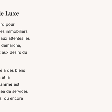
de Luxe
ard pour
ces immobiliers
aux attentes les
e démarche,
t aux désirs du
ié à des biens
 et la
 gamme
est
née de services
és, ou encore