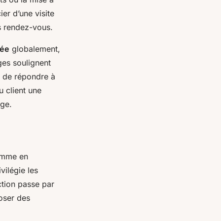
er d’une visite
es rendez-vous.
sée
globalement,
ges soulignent
nt de répondre à
u client une
ige.
gamme en
vilégie les
ction passe par
oser des