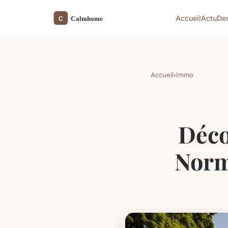
Accueil
Actu
De
Accueil
›
Immo
Déco
Norm