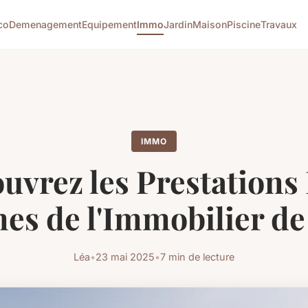
co
Demenagement
Equipement
Immo
Jardin
Maison
Piscine
Travaux
IMMO
uvrez les Prestations
es de l'Immobilier de
Léa
•
23 mai 2025
•
7 min de lecture