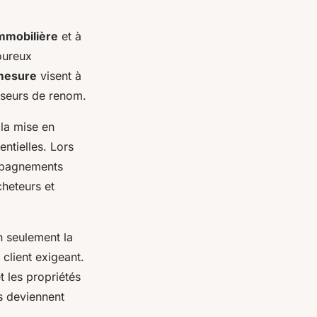
immobilière
et à
goureux
mesure
visent à
isseurs de renom.
 la mise en
ntielles. Lors
ompagnements
heteurs et
n seulement la
 client exigeant.
t les propriétés
es deviennent