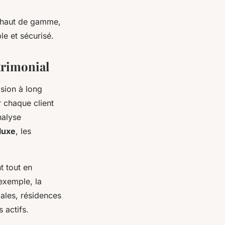
nt haut de gamme,
e et sécurisé.
trimonial
ision à long
r chaque client
nalyse
luxe
, les
t tout en
exemple, la
pales, résidences
 actifs.